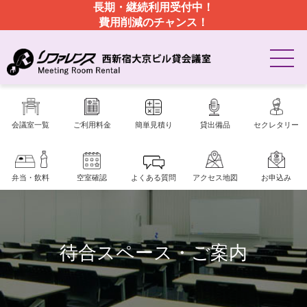
長期・継続利用受付中！
費用削減のチャンス！
会議室一覧
ご利用料金
簡単見積り
貸出備品
セクレタリー
弁当・飲料
空室確認
よくある質問
アクセス地図
お申込み
待合スペース・ご案内